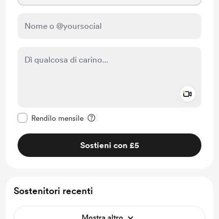
Add a 
Rendi questo messaggio privato
Rendilo mensile
Sostieni con £5
Sostenitori recenti
Mostra altro