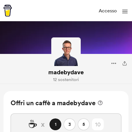
Accesso
madebydave
12 sostenitori
Offri un caffè a madebydave
☕
x
1
3
5