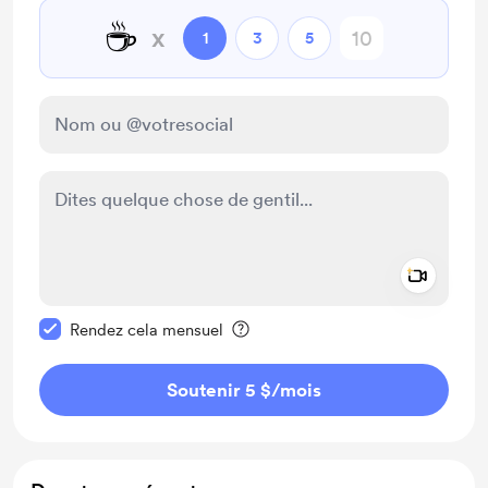
☕
x
1
3
5
Add a 
Rendre ce message privé
Rendez cela mensuel
Soutenir 5 $
/mois