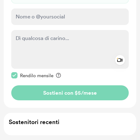
Add a 
Rendi questo messaggio privato
Rendilo mensile
Sostieni con $5
/mese
Sostenitori recenti