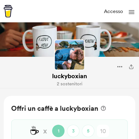
Accesso
luckyboxian
2 sostenitori
Offri un caffè a luckyboxian
☕
x
1
3
5