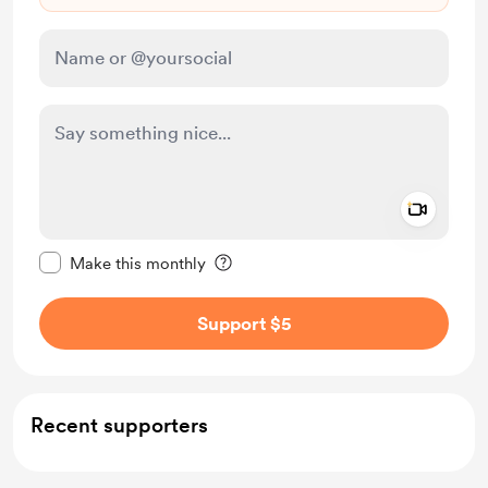
Add a 
Make this message private
Make this monthly
Support $5
Recent supporters