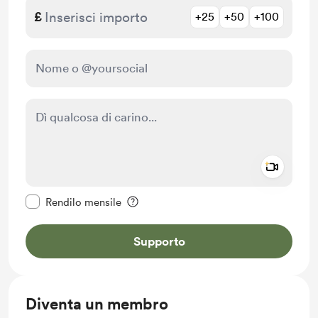
£
+25
+50
+100
Add a 
Rendi questo messaggio privato
Rendilo mensile
Supporto
Diventa un membro