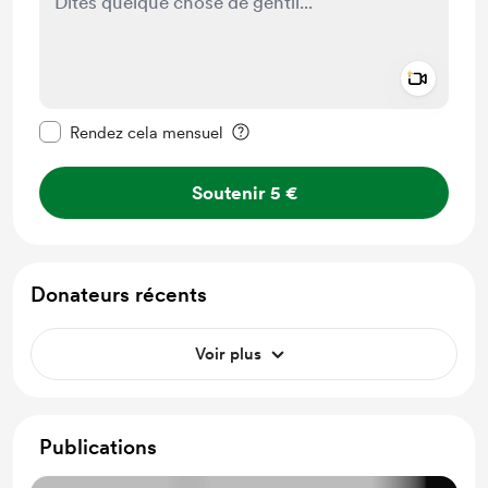
Add a 
Rendre ce message privé
Rendez cela mensuel
Soutenir 5 €
Donateurs récents
Voir plus
Publications