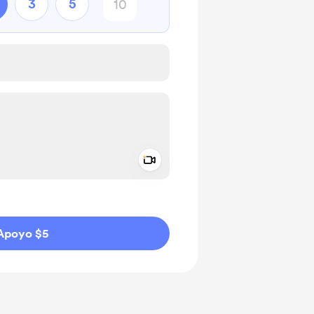
3
5
Add a video message
aje como privado
Apoyo $5