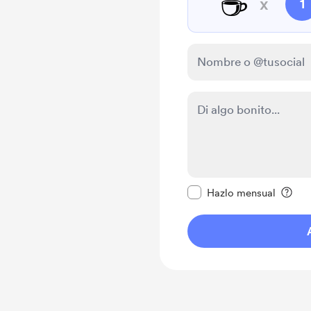
☕
x
1
Configurar este mens
Hazlo mensual