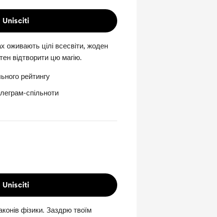
Unisciti
ках оживають цілі всесвіти, жоден
тен відтворити цю магію.
льного рейтингу
елеграм-спільноти
Unisciti
конів фізики. Заздрю твоїм