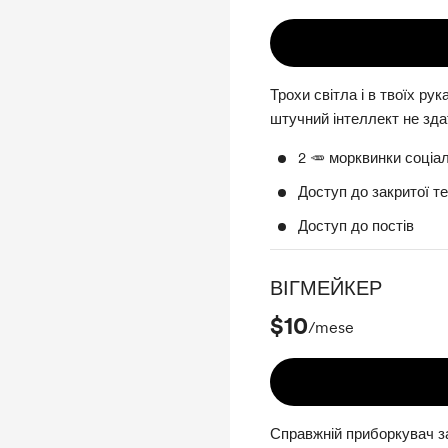
Трохи світла і в твоїх ру
штучний інтеллект не зда
2 🥕 морквинки соціа
Доступ до закритої т
Доступ до постів
ВІГМЕЙКЕР
$10
/mese
Справжній приборкувач за