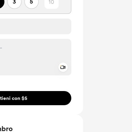
3
5
Add a video message
io privato
tieni con $5
mbro