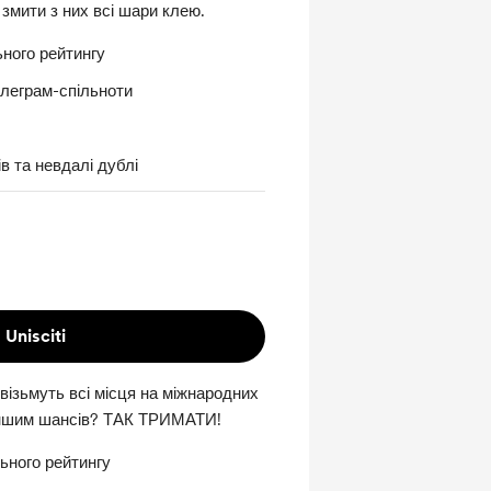
 змити з них всі шари клею.
ного рейтингу
елеграм-спільноти
в та невдалі дублі
Unisciti
 візьмуть всі місця на міжнародних
іншим шансів? ТАК ТРИМАТИ!
ьного рейтингу