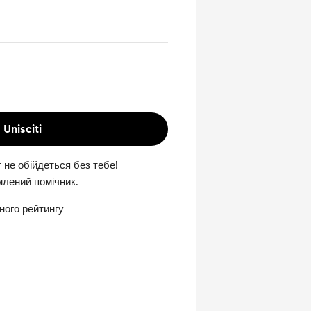
Unisciti
не обійдеться без тебе!
млений помічник.
ного рейтингу