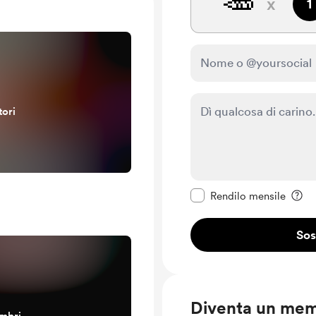
🥕
x
1
tori
Rendi questo messagg
Rendilo mensile
Sos
Diventa un me