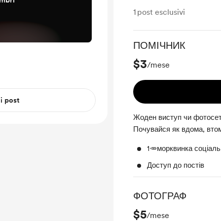
embri
1
post esclusivi
ПОМІЧНИК
$3
/mese
 i post
Жоден виступ чи фотосет 
Почувайся як вдома, вто
1🥕морквинка соціаль
Доступ до постів
ФОТОГРАФ
$5
/mese