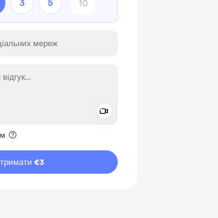
3
5
Add a video message
ення приватним
им
дтримати €3