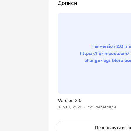
Дописи
The version 2.0 is 
https://librimood.com/ 
change-log: More bo
search results Fiction
filtering New mode:
Recommendations . Get
books for your favorite
the icon on the left of t
Version 2.0
will switch recomme
Jun 01, 2021
320 перегляди
indicated by the blue co
search your favorite
Переглянути всі п