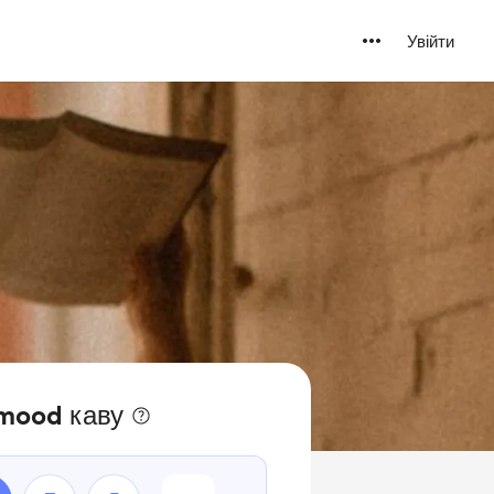
Увійти
imood каву