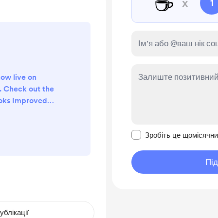
☕
x
1
now live on
. Check out the
oks Improved
 / Non-fiction
 Contextual
Зробити це повідомл
 similar themed
Зробіть це щомісячн
 book. (click on
he search bar. It
Пі
ndation mode,
lor. You can then
 title an...
ублікації