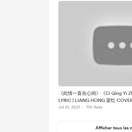
《此情一直在心间》《Ci Qing Yi Zhi 
LYRIC | LIANG HONG 梁红 COVE
Jul 21, 2021
710 Vues
Afficher tous les