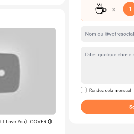
☕
x
1
Rendre ce message pr
Rendez cela mensuel
So
 Love You》COVER 🔴