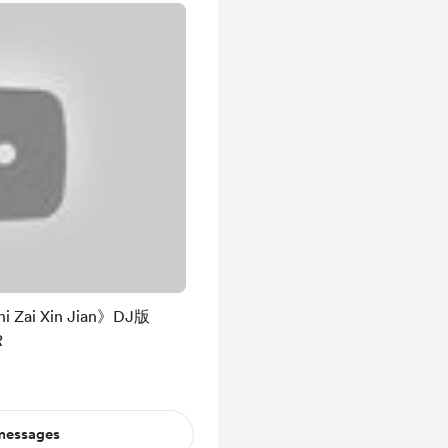
Zai Xin Jian》DJ版
R
 messages