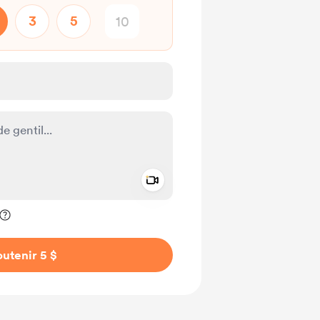
3
5
Add a video message
ivé
utenir 5 $