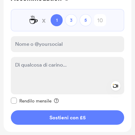
☕
x
1
3
5
Add a 
Rendi questo messaggio privato
Rendilo mensile
Sostieni con £5