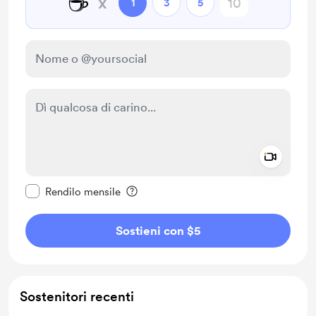
☕
x
1
3
5
Add a 
Rendi questo messaggio privato
Rendilo mensile
Sostieni con $5
Sostenitori recenti