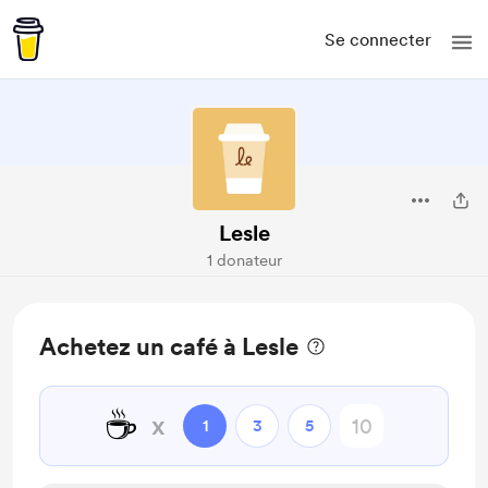
Se connecter
Lesle
1 donateur
Achetez un café à Lesle
☕
x
1
3
5