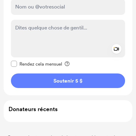
Add a 
Rendre ce message privé
Rendez cela mensuel
Soutenir 5 $
Donateurs récents