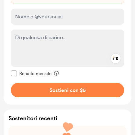
Add a 
Rendi questo messaggio privato
Rendilo mensile
Sostieni con $5
Sostenitori recenti