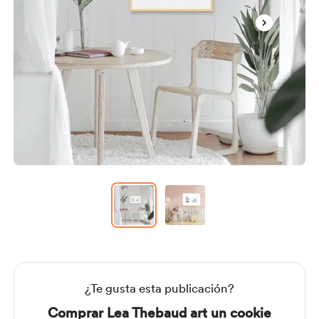
Item
1
of
2
Item
1
of
2
¿Te gusta esta publicación?
Comprar Lea Thebaud art un cookie