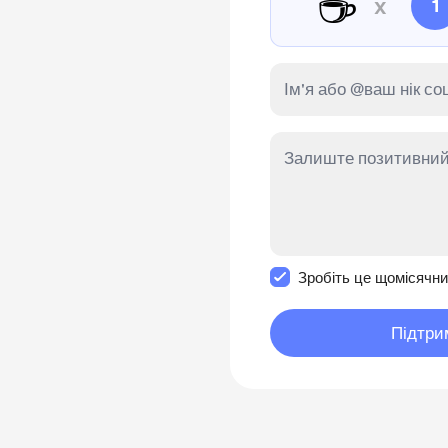
☕
x
1
Зробити це повідомл
Зробіть це щомісячн
Підтри