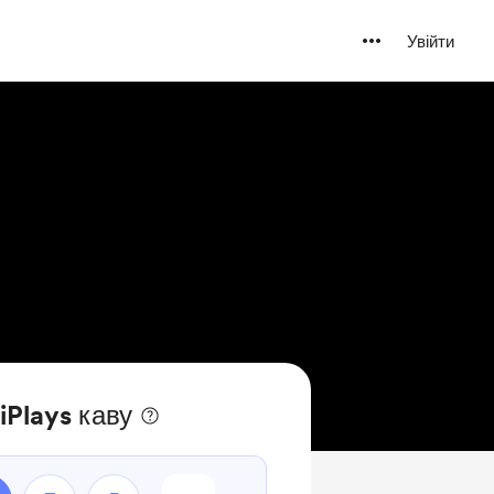
Увійти
iPlays каву