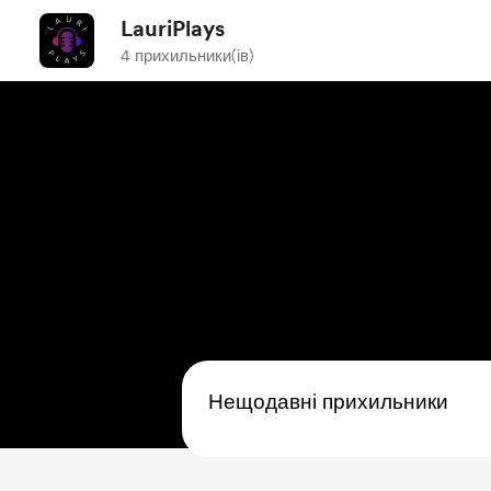
LauriPlays
4 прихильники(ів)
Нещодавні прихильники