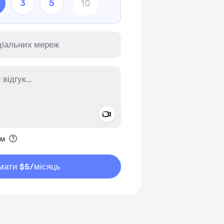
3
5
Add a video message
ення приватним
им
мати $5
/місяць