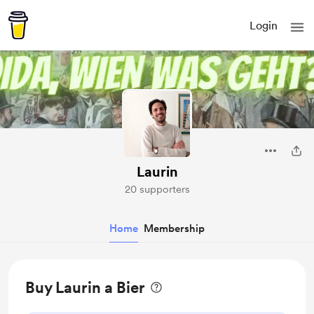
Login
Laurin
20 supporters
Home
Membership
Buy Laurin a Bier