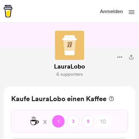
Anmelden
LauraLobo
6 supporters
Kaufe LauraLobo einen Kaffee
☕
x
1
3
5