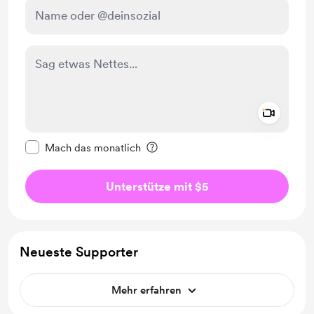
Add a 
Diese Nachricht als privat kennzeichnen
Mach das monatlich
Unterstütze mit $5
Neueste Supporter
Mehr erfahren