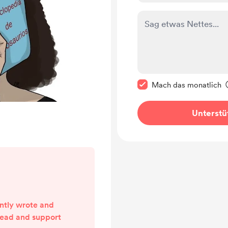
Diese Nachricht als p
Mach das monatlich
Unterstü
ently wrote and
read and support