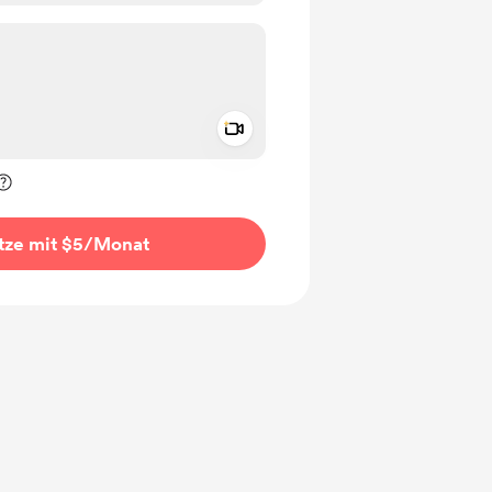
Add a video message
rivat kennzeichnen
tze mit $5
/Monat