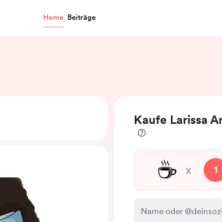
Home
Beiträge
Kaufe Larissa A
☕
x
1