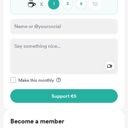
☕
x
1
3
5
Add a 
Make this message private
Make this monthly
Support €5
Become a member