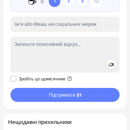
☕
x
1
3
5
Add a 
Зробити це повідомлення приватним
Зробіть це щомісячним
Підтримати $1
Нещодавні прихильники