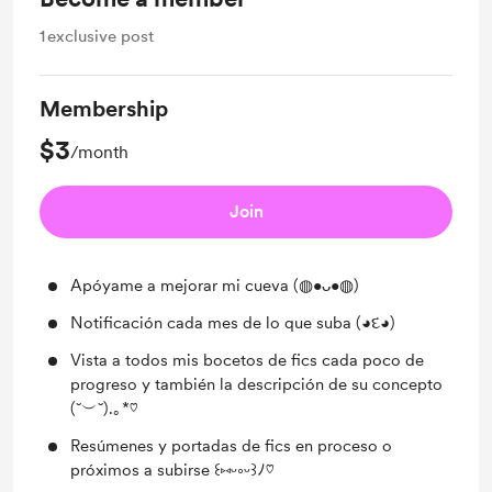
1
exclusive post
Membership
$3
/month
Join
Apóyame a mejorar mi cueva (◍•ᴗ•◍)
Notificación cada mes de lo que suba (◕દ◕)
Vista a todos mis bocetos de fics cada poco de
progreso y también la descripción de su concepto
(˘︶˘).｡*♡
Resúmenes y portadas de fics en proceso o
próximos a subirse ꒰⑅ᵕ༚ᵕ꒱ﾉ♡