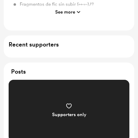
Fragmentos de fic sin subir ꒰⑅ᵕ༚ᵕ꒱ﾉ♡
See more
Chat de Telegram (◍•ᴗ•◍).｡*♡
Recent supporters
Posts
Supporters only