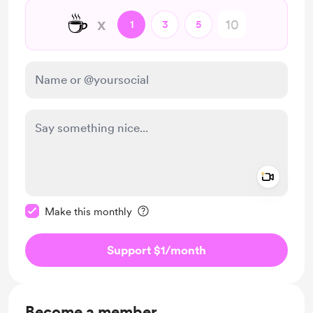
☕
x
1
3
5
Add a 
Make this message private
Make this monthly
Support $1
/month
Become a member