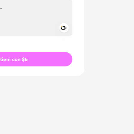
Add a video message
io privato
tieni con $5