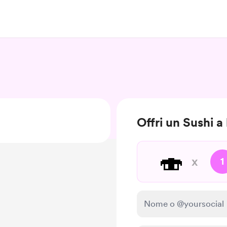
Offri un Sushi a
🍣
x
1