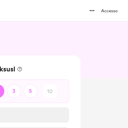
Accesso
 ksusl
3
5