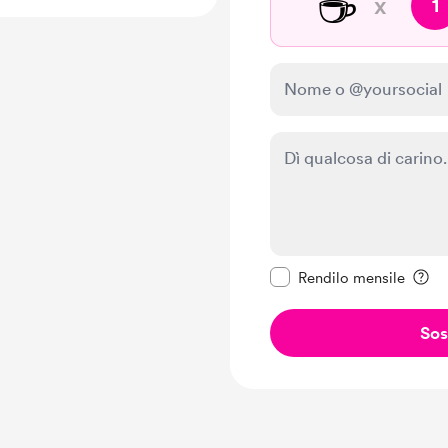
☕
x
1
Rendi questo messagg
Rendilo mensile
Sos