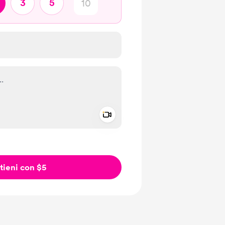
3
5
Add a video message
io privato
tieni con $5