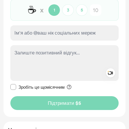
☕
x
1
3
5
Add a 
Зробити це повідомлення приватним
Зробіть це щомісячним
Підтримати $5