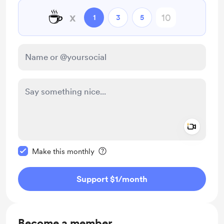
☕
x
1
3
5
Add a 
Make this message private
Make this monthly
Support $1
/month
Become a member