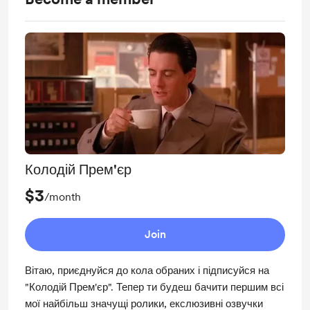
Колодій Прем'єр
$3
/month
Join
Вітаю, приєднуйся до кола обраних і підписуйся на
"Колодій Прем'єр". Тепер ти будеш бачити першим всі
мої найбільш значущі ролики, екслюзивні озвучки