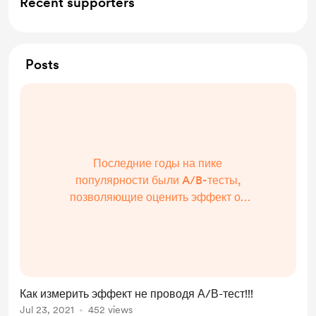
Recent supporters
Posts
Последние годы на пике
популярности были A/B-тесты,
позволяющие оценить эффект от
какого-либо изменения. Поэтому
анализ А/В - один из самых
важных навыков аналитика! Но что
делать, если провести А/В нельзя,
например по тех?...
Как измерить эффект не проводя А/В-тест!!!
Jul 23, 2021
452 views