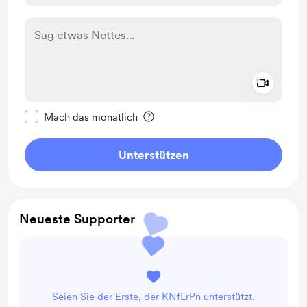
Add a 
Diese Nachricht als privat kennzeichnen
Mach das monatlich
Unterstützen
Neueste Supporter
Seien Sie der Erste, der KNfLrPn unterstützt.