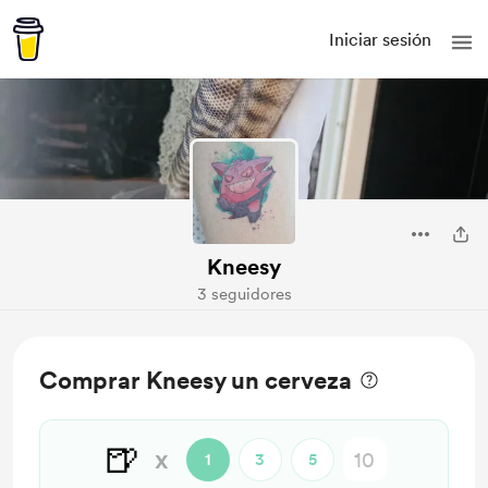
Iniciar sesión
Kneesy
3 seguidores
Comprar Kneesy un cerveza
🍺
x
1
3
5