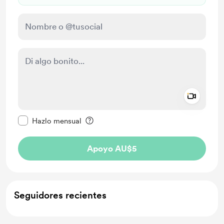
Add a 
Configurar este mensaje como privado
Hazlo mensual
Apoyo AU$5
Seguidores recientes