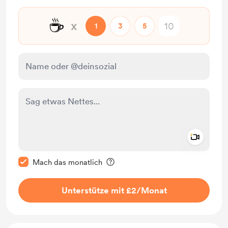
☕
x
1
3
5
Add a 
Diese Nachricht als privat kennzeichnen
Mach das monatlich
Unterstütze mit £2
/Monat