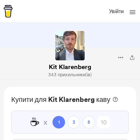
Увійти
Kit Klarenberg
343 прихильники(ів)
Купити для Kit Klarenberg каву
☕
x
1
3
5