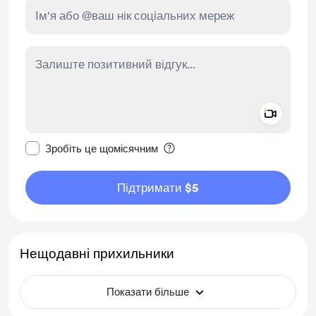
Add a 
Зробити це повідомлення приватним
Зробіть це щомісячним
Підтримати $5
Нещодавні прихильники
Показати більше