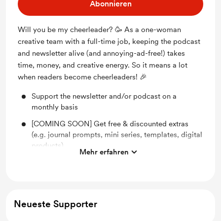
Abonnieren
Will you be my cheerleader? 🥳 As a one-woman
creative team with a full-time job, keeping the podcast
and newsletter alive (and annoying-ad-free!) takes
time, money, and creative energy. So it means a lot
when readers become cheerleaders! 🎉
Support the newsletter and/or podcast on a
monthly basis
[COMING SOON] Get free & discounted extras
(e.g. journal prompts, mini series, templates, digital
products)
Mehr erfahren
[COMING SOON] Unlock exclusive content like
bonus (or extended) podcast episodes and love
notes
Neueste Supporter