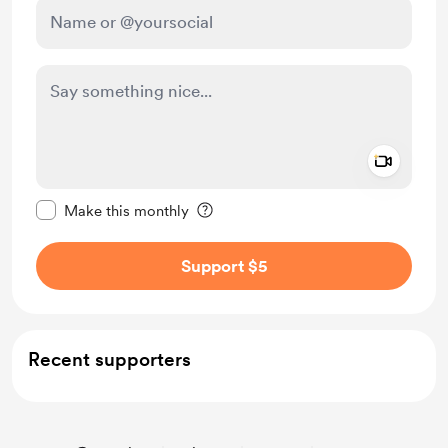
Add a 
Make this message private
Make this monthly
Support $5
Recent supporters