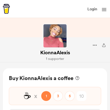
Login
KionnaAlexis
1 supporter
Buy KionnaAlexis a coffee
☕
x
1
3
5