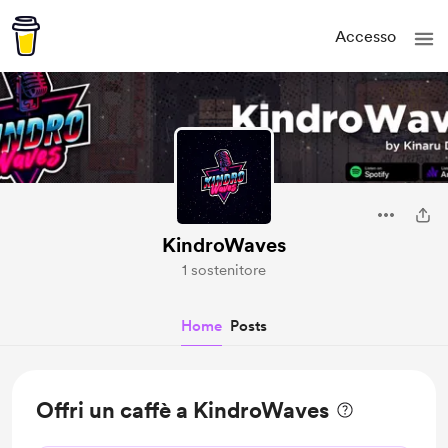
Accesso
KindroWaves
1 sostenitore
Home
Posts
Offri un caffè a KindroWaves