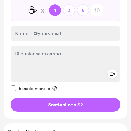
☕
x
1
3
5
Add a 
Rendi questo messaggio privato
Rendilo mensile
Sostieni con $2