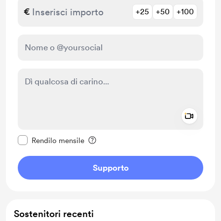
€
+25
+50
+100
Add a 
Rendi questo messaggio privato
Rendilo mensile
Supporto
Sostenitori recenti