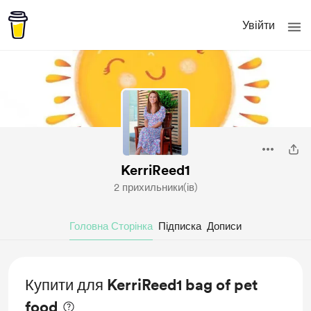
Увійти
KerriReed1
2 прихильники(ів)
Головна Сторінка
Підписка
Дописи
Купити для KerriReed1 bag of pet
food