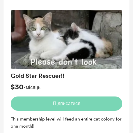
Gold Star Rescuer!!
$30
/місяць
Підписатися
This membership level will feed an entire cat colony for
one month!!