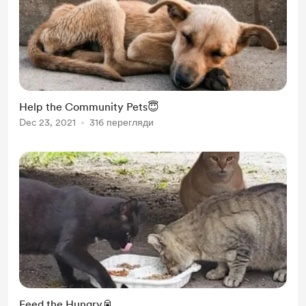
Help the Community Pets😇
Dec 23, 2021
316 перегляди
Feed the Hungry🥫