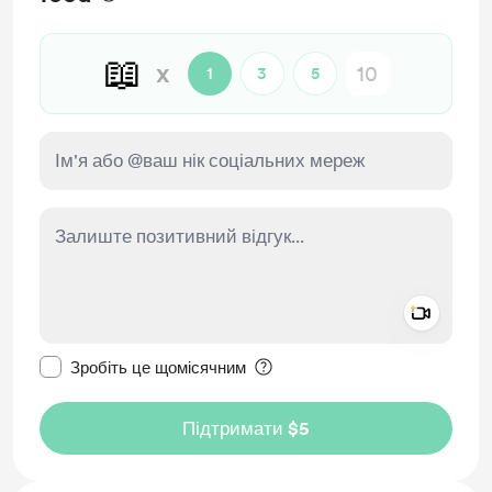
📖
x
1
3
5
Add a 
Зробити це повідомлення приватним
Зробіть це щомісячним
Підтримати $5