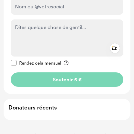
Add a 
Rendre ce message privé
Rendez cela mensuel
Soutenir 5 €
Donateurs récents