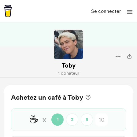
Se connecter
Toby
1 donateur
Achetez un café à Toby
☕
x
1
3
5