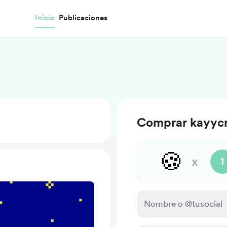
Inicio
Publicaciones
Comprar kayycr
🍪
x
1