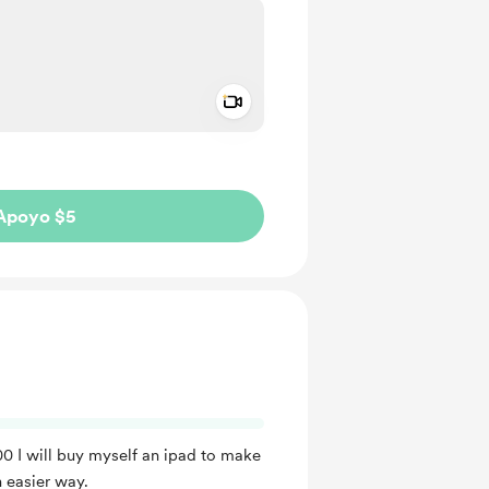
Add a video message
aje como privado
Apoyo $5
0 I will buy myself an ipad to make
 easier way.