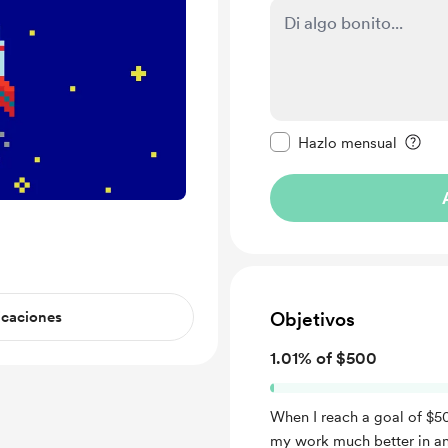
Configurar este mens
Hazlo mensual
icaciones
Objetivos
1.01% of $500
When I reach a goal of $50
my work much better in an