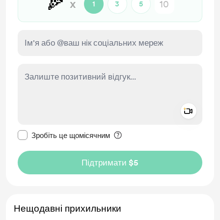
🍕
x
1
3
5
Add a 
Зробити це повідомлення приватним
Зробіть це щомісячним
Підтримати $5
Нещодавні прихильники