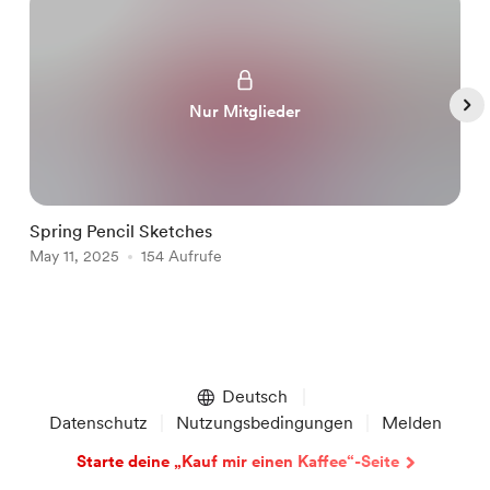
Nur Mitglieder
Spring Pencil Sketches
S
May 11, 2025
154 Aufrufe
M
Item
1
of
Deutsch
5
Datenschutz
Nutzungsbedingungen
Melden
Starte deine „Kauf mir einen Kaffee“-Seite