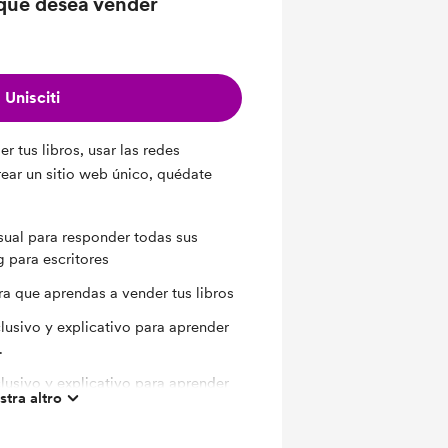
 que desea vender
Unisciti
r tus libros, usar las redes
rear un sitio web único, quédate
.
ual para responder todas sus
 para escritores
ra que aprendas a vender tus libros
lusivo y explicativo para aprender
.
lusivo y explicativo para aprender
tra altro
 escritores
lusivo y explicativo para aprender