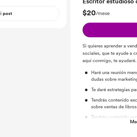
Escritor estudioso
$20
/mese
 i post
Si quieres aprender a vende
sociales, que te ayude a c
aquí conmigo, te ayudaré
Haré una reunión mens
dudas sobre marketing
Te daré estrategias pa
Tendrás contenido exc
sobre ventas de libros
Tendrás contenido exc
Mos
sobre diseño web para
Tendrás contenido exc