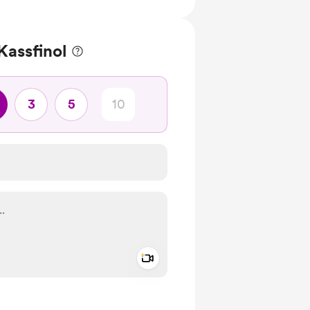
cebook e Instagram Ads
lusivo y explicativo para aprender
 Kassfinol
lmente de forma escrita.
3
5
Add a video message
io privato