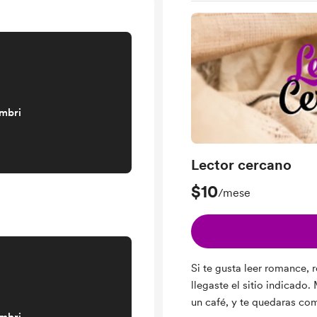
embri
Lector cercano
$10
/mese
Si te gusta leer romance,
llegaste el sitio indicado.
un café, y te quedaras c