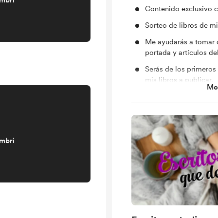
embri
Contenido exclusivo c
Sorteo de libros de mi
Me ayudarás a tomar 
portada y artículos de
Serás de los primeros 
mis libros a publicar.
Mos
Videos y audios en bor
marcha
Fotos de detrás de es
día a día.
embri