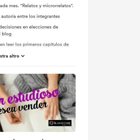
ada mes. "Relatos y microrrelatos".
 autoría entre los integrantes
decisiones en elecciones de
l blog
en leer los primeros capítulos de
tra altro
rador del trabajo que llevo en
cena :V para que veas como va mi