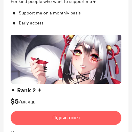
For kind people who want to support me ♥
Support me on a monthly basis
Early access
✦ Rank 2 ✦
$5
/місяць
Підписатися