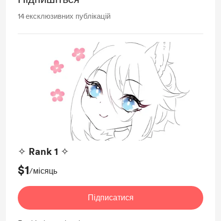
14
ексклюзивних публікацій
✧ Rank 1 ✧
$1
/місяць
Підписатися