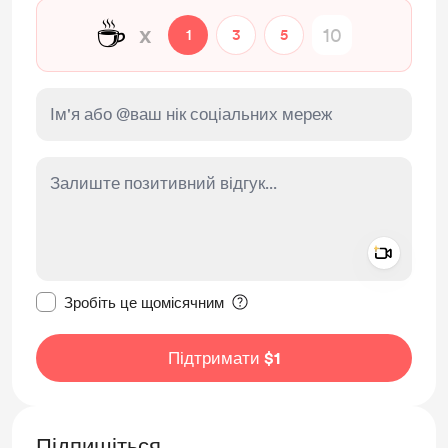
☕
x
1
3
5
Add a 
Зробити це повідомлення приватним
Зробіть це щомісячним
Підтримати $1
Підпишіться