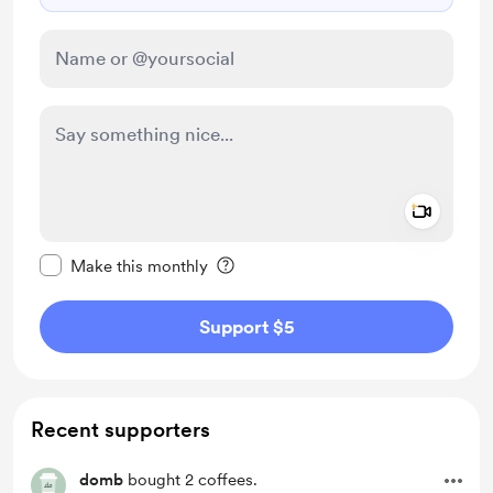
Add a 
Make this message private
Make this monthly
Support $5
Recent supporters
domb
bought 2 coffees.