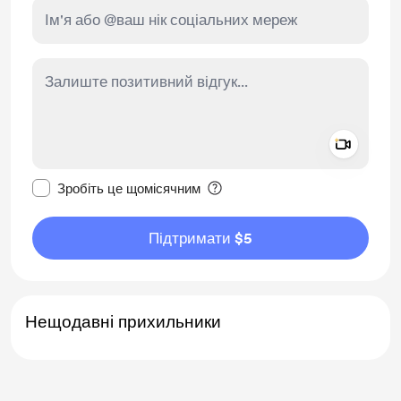
Add a 
Зробити це повідомлення приватним
Зробіть це щомісячним
Підтримати $5
Нещодавні прихильники