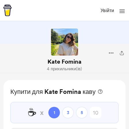
Увійти
Kate Fomina
4 прихильники(ів)
Купити для Kate Fomina каву
☕
x
1
3
5