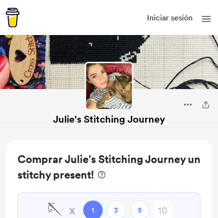
Iniciar sesión
Julie's Stitching Journey
Comprar Julie's Stitching Journey un
stitchy present!
🪡
x
1
3
5