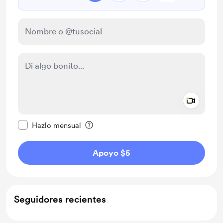
Add a 
Configurar este mensaje como privado
Hazlo mensual
Apoyo $5
Seguidores recientes