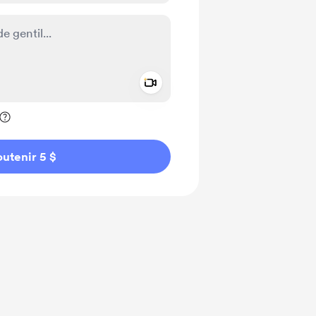
Add a video message
ivé
utenir 5 $