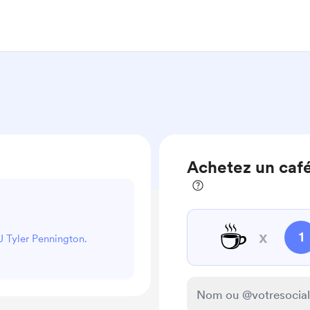
Achetez un café
☕
x
1
J Tyler Pennington.