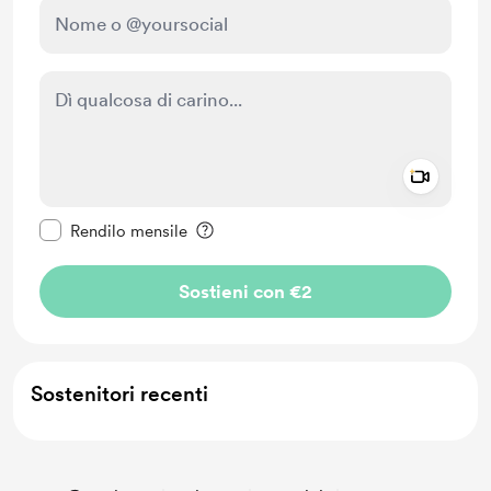
Add a 
Rendi questo messaggio privato
Rendilo mensile
Sostieni con €2
Sostenitori recenti