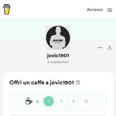
Accesso
jovic1901
4 sostenitori
Offri un caffè a jovic1901
☕
x
1
3
5