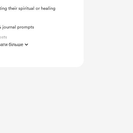
ting their spiritual or healing
& journal prompts
osts
ати більше
r healing audio per month