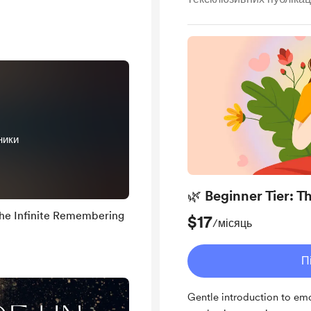
ники
🌿 Beginner Tier: 
he Infinite Remembering
$17
/місяць
П
Gentle introduction to emo