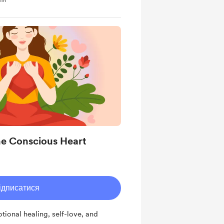
The Conscious Heart
ідписатися
tional healing, self-love, and