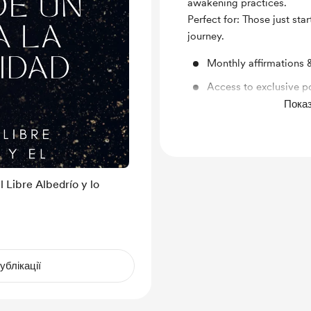
awakening practices.
Perfect for: Those just star
journey.
Monthly affirmations 
Access to exclusive p
Показ
1 guided meditation o
 Libre Albedrío y lo
ублікації