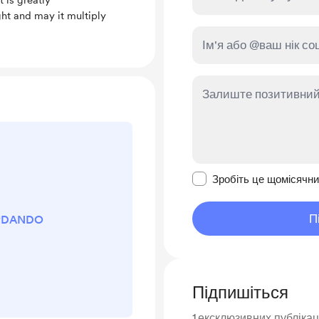
 is greatly
ght and may it multiply
Зробити це повідомл
Зробіть це щомісячн
П
ORDANDO
Підпишіться
1
ексклюзивних публікац