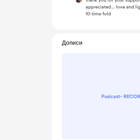
thank you for your support
appreciated... love and li
10-time fold
Дописи
Podcast- REC