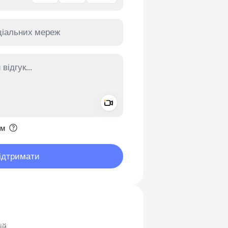
Add a video message
ення приватним
им
ідтримати
ій