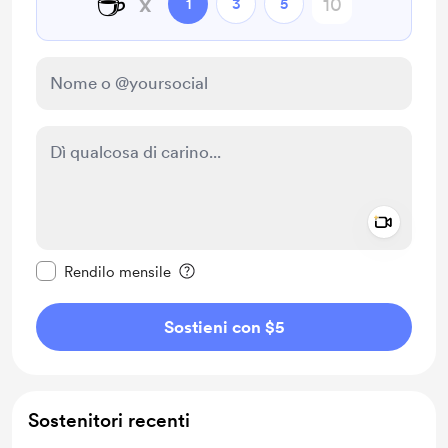
☕
x
1
3
5
Add a 
Rendi questo messaggio privato
Rendilo mensile
Sostieni con $5
Sostenitori recenti