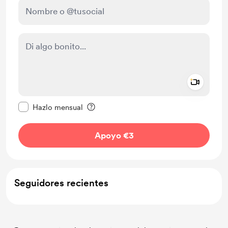
Add a 
Configurar este mensaje como privado
Hazlo mensual
Apoyo €3
Seguidores recientes